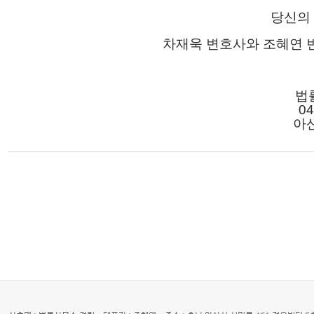
당신의 P
차재욱 변호사와 조혜연 
법
04
아