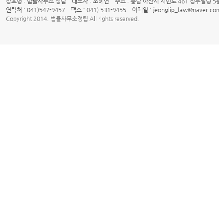
상호명 : 법률사무소 정립 대표자 : 조혜연 주소 : 충남 아산시 시민로 461 정우빌딩 5
연락처 : 041)547-9457 팩스 : 041) 531-9455 이메일 : jeonglip_law@naver.co
Copyright 2014. 법률사무소정립 All rights reserved.